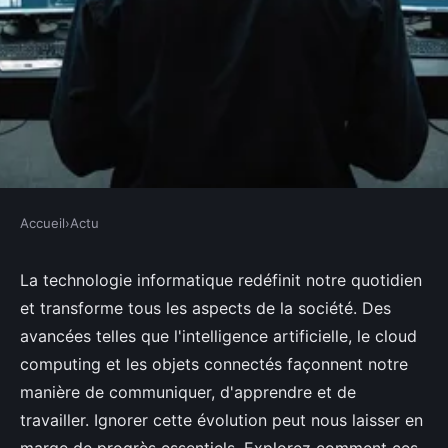
Accueil
›
Actu
ACTU
Comment la technologie
La technologie informatique redéfinit notre quotidien
et transforme tous les aspects de la société. Des
informatique transforme la
avancées telles que l'intelligence artificielle, le cloud
société que vous ne pouvez pas
computing et les objets connectés façonnent notre
ignorer
manière de communiquer, d'apprendre et de
travailler. Ignorer cette évolution peut nous laisser en
Lila
•
9 octobre 2024
•
10 min de lecture