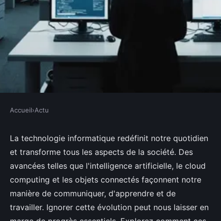
Accueil
›
Actu
ACTU
Comment la technologie
La technologie informatique redéfinit notre quotidien
et transforme tous les aspects de la société. Des
informatique transforme la
avancées telles que l'intelligence artificielle, le cloud
société que vous ne pouvez pas
computing et les objets connectés façonnent notre
ignorer
manière de communiquer, d'apprendre et de
travailler. Ignorer cette évolution peut nous laisser en
Lila
•
9 octobre 2024
•
10 min de lecture