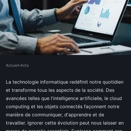
Accueil
›
Actu
ACTU
Comment la technologie
La technologie informatique redéfinit notre quotidien
et transforme tous les aspects de la société. Des
informatique transforme la
avancées telles que l'intelligence artificielle, le cloud
société que vous ne pouvez pas
computing et les objets connectés façonnent notre
ignorer
manière de communiquer, d'apprendre et de
travailler. Ignorer cette évolution peut nous laisser en
Lila
•
9 octobre 2024
•
10 min de lecture