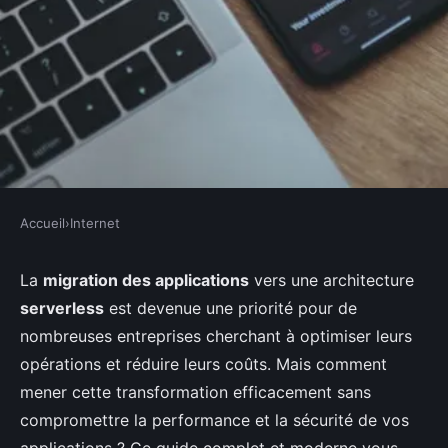
Accueil
›
Internet
INTERNET
Quelles sont les meilleures
La
migration des applications
vers une architecture
serverless
est devenue une priorité pour de
pratiques pour la migration des
nombreuses entreprises cherchant à optimiser leurs
applications vers une
opérations et réduire leurs coûts. Mais comment
architecture serverless?
mener cette transformation efficacement sans
compromettre la performance et la sécurité de vos
Lila
•
19 septembre 2024
•
5 min de lecture