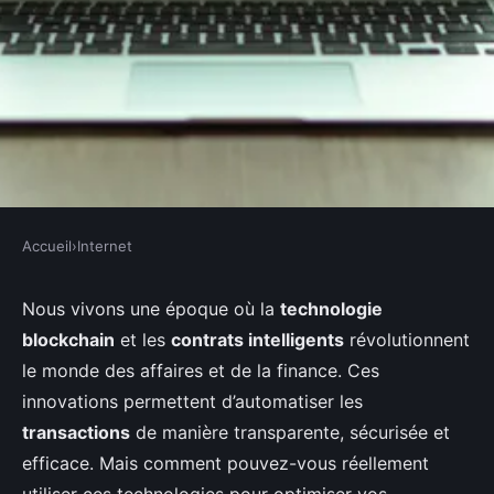
Accueil
›
Internet
INTERNET
Comment utiliser les
Nous vivons une époque où la
technologie
blockchain
et les
contrats intelligents
révolutionnent
technologies de blockchain pour
le monde des affaires et de la finance. Ces
automatiser les contrats
innovations permettent d’automatiser les
intelligents?
transactions
de manière transparente, sécurisée et
efficace. Mais comment pouvez-vous réellement
Lila
•
19 septembre 2024
•
7 min de lecture