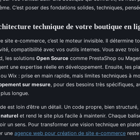
thème. C’est poser des fondations solides, techniques, pensé
chitecture technique de votre boutique en li
e site e-commerce, c’est le moteur invisible. Il détermine tou
ivité, compatibilité avec vos outils internes. Vous avez troi
d, les solutions
Open Source
comme PrestaShop ou Magento
igent une expertise réelle en développement. Ensuite, les p
u Wix : prise en main rapide, mais limites techniques à m
ppement sur mesure
, pour des besoins très spécifiques, 
 plus longue.
de est loin d’être un détail. Un code propre, bien structuré, f
naturel
et rend le site plus facile à maintenir. Chaque bali
voir un sens. Pour transformer une vision technique en plat
ter une
agence web pour création de site e-commerce
reste 